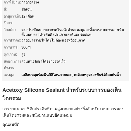
การใช้งาน:
การก่อสร้าง
สี:
ชัดเจน
อายุการเก็บ
12 เดือน
รักษา:
ใบสมัคร:
ตราประทับสภาพอากาศในผนังม่านแมงมุมคงที่และระบบการมองเห็น
ทั้งหมด ตราประทับศิลปะแก้วและพันธะ ข้อต่อแ
การปรากฏ:
วางอย่างราบรื่นโดยไม่ต้องฟองหรืออนุภาค
การบรรจุ:
300ml
คุณภาพ:
สูง
ลักษณะการ
ส่วนหนึ่งรักษาได้อย่างรวดเร็ว
ทำงาน:
เคลือบหลุมร่องฟันซิลิโคนภายนอก
เคลือบหลุมร่องฟันซิลิโคนกันน้ำ
แสงสูง:
,
Acetoxy Silicone Sealant สำหรับระบบการมองเห็น
โดยรวม
กาวยาแนวอะซิติกประสิทธิภาพสูงเหมาะอย่างยิ่งสำหรับระบบการมอง
เห็นโดยรวมและผนังม่านแบบยึดแมงมุม
คุณสมบัติ