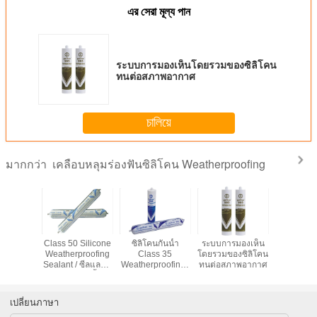
এর সেরা মূল্য পান
ระบบการมองเห็นโดยรวมของซิลิโคน
ทนต่อสภาพอากาศ
চালিয়ে
เคลือบหลุมร่องฟันซิลิโคน Weatherproofing
มากกว่า
คนสีดำกัน
Class 50 Silicone
ซิลิโคนกันน้ำ
ระบบการมองเห็น
Weatherp
บสกายไลท์
Weatherproofing
Class 35
โดยรวมของซิลิโคน
Silicone Se
proofing
Sealant / ซีลแลนท์
Weatherproofing /
ทนต่อสภาพอากาศ
ขาวสีดำ
 มล
ซิลิโคนกันน้ำ
Sealant ซิลิโคนสี
ดำหรือสีเทา
เปลี่ยนภาษา