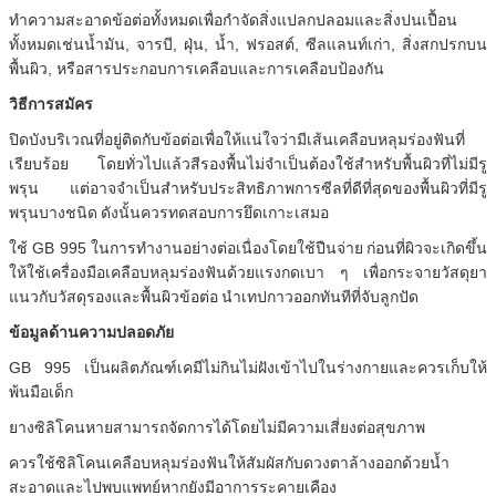
ทำความสะอาดข้อต่อทั้งหมดเพื่อกำจัดสิ่งแปลกปลอมและสิ่งปนเปื้อน
ทั้งหมดเช่นน้ำมัน, จารบี, ฝุ่น, น้ำ, ฟรอสต์, ซีลแลนท์เก่า, สิ่งสกปรกบน
พื้นผิว, หรือสารประกอบการเคลือบและการเคลือบป้องกัน
วิธีการสมัคร
ปิดบังบริเวณที่อยู่ติดกับข้อต่อเพื่อให้แน่ใจว่ามีเส้นเคลือบหลุมร่องฟันที่
เรียบร้อย
โดยทั่วไปแล้วสีรองพื้นไม่จำเป็นต้องใช้สำหรับพื้นผิวที่ไม่มีรู
พรุน แต่อาจจำเป็นสำหรับประสิทธิภาพการซีลที่ดีที่สุดของพื้นผิวที่มีรู
พรุนบางชนิด
ดังนั้นควรทดสอบการยึดเกาะเสมอ
ใช้ GB 995 ในการทำงานอย่างต่อเนื่องโดยใช้ปืนจ่าย
ก่อนที่ผิวจะเกิดขึ้น
ให้ใช้เครื่องมือเคลือบหลุมร่องฟันด้วยแรงกดเบา ๆ เพื่อกระจายวัสดุยา
แนวกับวัสดุรองและพื้นผิวข้อต่อ
นำเทปกาวออกทันทีที่จับลูกปัด
ข้อมูลด้านความปลอดภัย
GB 995 เป็นผลิตภัณฑ์เคมีไม่กินไม่ฝังเข้าไปในร่างกายและควรเก็บให้
พ้นมือเด็ก
ยางซิลิโคนหายสามารถจัดการได้โดยไม่มีความเสี่ยงต่อสุขภาพ
ควรใช้ซิลิโคนเคลือบหลุมร่องฟันให้สัมผัสกับดวงตาล้างออกด้วยน้ำ
สะอาดและไปพบแพทย์หากยังมีอาการระคายเคือง