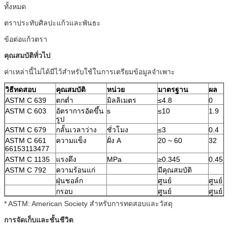
ทั้งหมด
ตราประทับศิลปะแก้วและพันธะ
ข้อต่อแก้วตรา
คุณสมบัติทั่วไป
ค่าเหล่านี้ไม่ได้มีไว้สำหรับใช้ในการเตรียมข้อมูลจำเพาะ
วิธีทดสอบ
คุณสมบัติ
หน่วย
มาตรฐาน
ผล
ASTM C 639
ตกต่ำ
มิลลิเมตร
≤4.8
0
ASTM C 603
อัตราการอัดขึ้น
s
≤10
1.9
รูป
ASTM C 679
กลั้นเวลาว่าง
ชั่วโมง
≤3
0.4
ASTM C 661
ความแข็ง
ฝั่ง A
20 ~ 60
32
66153113477
ASTM C 1135
แรงดึง
MPa
≥0.345
0.45
ASTM C 792
ความร้อนแก่
มีคุณสมบัติ
ฝุ่นชอล์ก
ศูนย์
ศูนย์
กรอบ
ศูนย์
ศูนย์
* ASTM: American Society สำหรับการทดสอบและวัสดุ
การจัดเก็บและชั้นชีวิต